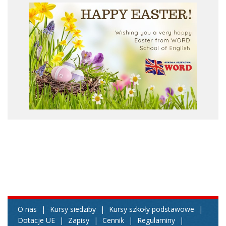
O nas
|
Kursy siedziby
|
Kursy szkoły podstawowe
|
Dotacje UE
|
Zapisy
|
Cennik
|
Regulaminy
|