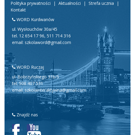
Polityka prywatności
|
Aktualności
|
Strefa ucznia
|
Kontakt
WORD Kurdwanów
ul. Wysłouchów 30a/45
tel.
12 654 17 96
,
511 714 316
email: szkolaword@gmail.com
WORD Ruczaj
ul. Bobrzyńskiego 31b/5
tel.
508 407 531
email: szkolainteraktywna@gmail.com
Znajdź nas