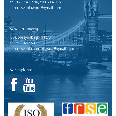
tel.
12 654 17 96
,
511 714 316
email: szkolaword@gmail.com
WORD Ruczaj
ul. Bobrzyńskiego 31b/5
tel.
508 407 531
email: szkolainteraktywna@gmail.com
Znajdź nas