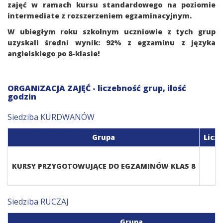
zajęć w ramach kursu standardowego na poziomie
intermediate z rozszerzeniem egzaminacyjnym.
W ubiegłym roku szkolnym uczniowie z tych grup
uzyskali średni wynik: 92% z egzaminu z języka
angielskiego po 8-klasie!
ORGANIZACJA ZAJĘĆ - liczebność grup, ilość
godzin
Siedziba KURDWANÓW
Grupa
Liczb
KURSY PRZYGOTOWUJĄCE DO EGZAMINÓW KLAS 8
Siedziba RUCZAJ
Grupa