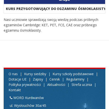
KURS PRZYGOTOWUJĄCY DO EGZAMINU ÓSMOKLASISTY/
Nasi uczniowie sprawdzają swoją wiedzę podczas próbnych
egzaminów Cambridge: KET, PET, FCE, CAE oraz próbnego
egzaminu ósmoklasisty.
O nas
|
Kursy siedziby
|
Kursy szkoły podstawowe
|
Dotacje UE
|
Zapisy
|
Cennik
|
Regulaminy
|
Polityka prywatności
|
Aktualności
|
Strefa ucznia
|
Kontakt
WORD Kurdwanów
ul. Wysłouchów 30a/45