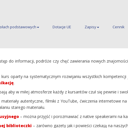
kołach podstawowych
Dotacje UE
Zapisy
Cennik
ych
p do informacji, podróże czy chęć zawierania nowych znajomości –
urs oparty na systematycznym rozwijaniu wszystkich kompetencji ję
ikację
.
dbają aby w miłej atmosferze każdy z kursantów czuł się pewnie i swo
o materiały autentyczne, filmiki z YouTube, ćwiczenia internetowe n
laniu starego materiału.
usyjnego
– można przyjść i porozmawiać z native speakerami na ka
j biblioteczki
– zarówno gazety jak i powieści czekają na naszyc