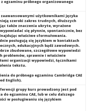
 z egzaminu próbnego organizowanego
ię zaawansowanymi użytkownikami języka
mieją szeroki zakres trudnych, dłuższych
jąc także znaczenia ukryte, wyrażone
 wypowiadać się płynnie, spontanicznie, bez
dnajdując właściwe sformułowania.
dnie posługują się językiem w kontaktach
ołecznych, edukacyjnych bądź zawodowych.
dobrze zbudowane, szczegółowe wypowiedzi
h problemów, sprawnie i właściwie
ułami organizacji wypowiedzi, łącznikami
olenia tekstu.
pienia do próbnego egzaminu Cambridge CAE
d English).
eferencji grupy kurs prowadzony jest pod
a do egzaminu CAE, lub w celu dalszego
ości w posługiwaniu się językiem