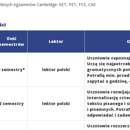
róbnych egzaminów Cambridge: KET, PET, FCE, CAE
ści
Ilość
Lektor
O
semestrów
Uczniowie zapoznaj
Uczą się najpotrze
2 semestry*
lektor polski
gramatycznych pot
Potrafią min. przed
zapytać o godzinę,
Uczniowie rozwijaj
internalizację czt
2 semestry
lektor polski
tekstu pisanego i 
i pisemnych. Potraf
odpowiadać i zadaw
Uczniowie rozszerza