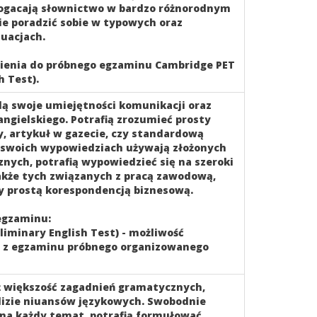
ogacają słownictwo w bardzo różnorodnym
nie poradzić sobie w typowych oraz
uacjach.
pienia do próbnego egzaminu Cambridge PET
h Test).
ą swoje umiejętności komunikacji oraz
angielskiego. Potrafią zrozumieć prosty
y, artykuł w gazecie, czy standardową
 swoich wypowiedziach używają złożonych
nych, potrafią wypowiedzieć się na szeroki
akże tych związanych z pracą zawodową,
zy prostą korespondencją biznesową.
egzaminu:
liminary English Test) - możliwość
 z egzaminu próbnego organizowanego
ż większość zagadnień gramatycznych,
alizie niuansów językowych. Swobodnie
na każdy temat, potrafią formułować