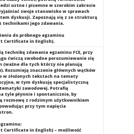
edzi ustne i pisemne w szerokim zakresie
wyjaśniać swoje stanowisko w sprawach
em dyskusji. Zapoznają się z ze strukturą
z technikami jego zdawania.
pienia do próbnego egzaminu
 Certificate in English).
ą technikę zdawania egzaminu FCE, przy
ągu ćwiczą swobodne porozumiewanie się
m (ważne dla tych którzy nie planują
). Rozumieją znaczenie głównych wątków
o w złożonych tekstach na tematy
kcyjne, w tym dyskusję specjalistyczną
tematyki zawodowej. Potrafią
 tyle płynnie i spontanicznie, by
ną rozmowę z rodzimym użytkownikiem
 powodując przy tym napięcia
stron.
egzaminu:
t Certificate in English) – możliwość