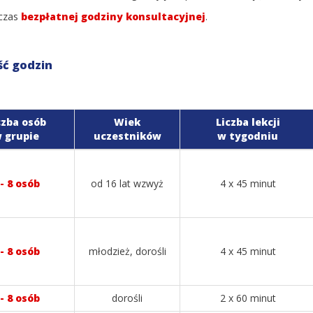
dczas
bezpłatnej godziny konsultacyjnej
.
ść godzin
czba osób
Wiek
Liczba lekcji
 grupie
uczestników
w tygodniu
 - 8 osób
od 16 lat wzwyż
4 x 45 minut
 - 8 osób
młodzież, dorośli
4 x 45 minut
 - 8 osób
dorośli
2 x 60 minut