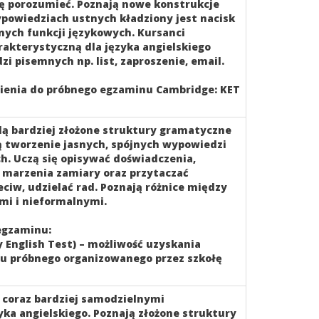
się porozumieć. Poznają nowe konstrukcje
powiedziach ustnych kładziony jest nacisk
nych funkcji językowych. Kursanci
rakterystyczną dla języka angielskiego
i pisemnych np. list, zaproszenie, email.
ienia do próbnego egzaminu Cambridge: KET
ą bardziej złożone struktury gramatyczne
zą tworzenie jasnych, spójnych wypowiedzi
h. Uczą się opisywać doświadczenia,
, marzenia zamiary oraz przytaczać
ciw, udzielać rad. Poznają różnice między
mi i nieformalnymi.
egzaminu:
 English Test) – możliwość uzyskania
u próbnego organizowanego przez szkołę
ę coraz bardziej samodzielnymi
ka angielskiego. Poznają złożone struktury