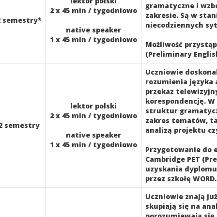
lektor polski
gramatyczne i wzb
2 x 45 min / tygodniowo
zakresie. Są w sta
2 semestry*
niecodziennych syt
native speaker
1 x 45 min / tygodniowo
Możliwość przystą
(Preliminary Englis
Uczniowie doskonal
rozumienia języka 
przekaz telewizyjn
korespondencję. W
lektor polski
struktur gramatycz
2 x 45 min / tygodniowo
zakres tematów, t
2 semestry
analizą projektu c
native speaker
1 x 45 min / tygodniowo
Przygotowanie do 
Cambridge PET (Pre
uzyskania dyplomu
przez szkołę WORD.
Uczniowie znają ju
skupiają się na an
porozumiewają się 