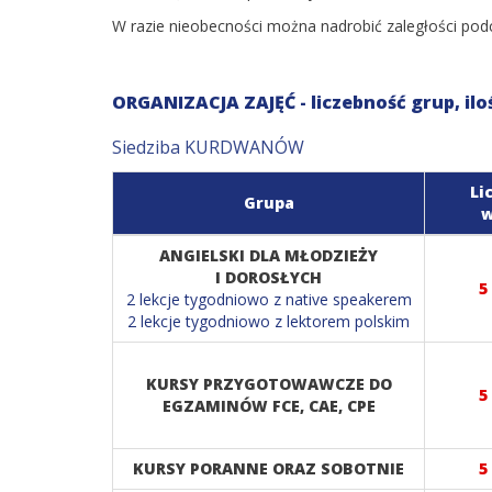
W razie nieobecności można nadrobić zaległości po
ORGANIZACJA ZAJĘĆ - liczebność grup, ilo
Siedziba KURDWANÓW
Li
Grupa
w
ANGIELSKI DLA MŁODZIEŻY
I DOROSŁYCH
5
2 lekcje tygodniowo z native speakerem
2 lekcje tygodniowo z lektorem polskim
KURSY PRZYGOTOWAWCZE DO
5
EGZAMINÓW FCE, CAE, CPE
KURSY PORANNE ORAZ SOBOTNIE
5