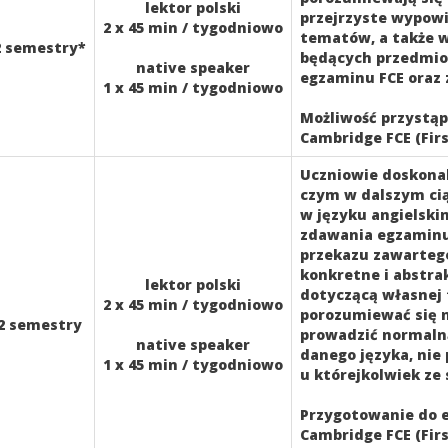
lektor polski
przejrzyste wypowi
2 x 45 min / tygodniowo
tematów, a także 
2 semestry*
będących przedmiot
native speaker
egzaminu FCE oraz 
1 x 45 min / tygodniowo
Możliwość przystą
Cambridge FCE (First
Uczniowie doskonal
czym w dalszym ci
w języku angielski
zdawania egzaminu
przekazu zawarteg
konkretne i abstra
lektor polski
dotyczącą własnej 
2 x 45 min / tygodniowo
porozumiewać się na
2 semestry
prowadzić normal
native speaker
danego języka, nie
1 x 45 min / tygodniowo
u którejkolwiek ze 
Przygotowanie do 
Cambridge FCE (Firs