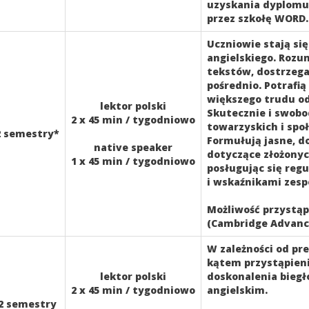
uzyskania dyplomu
przez szkołę WORD.
Uczniowie stają s
angielskiego. Rozu
tekstów, dostrzega
pośrednio. Potrafią
większego trudu o
lektor polski
Skutecznie i swobo
2 x 45 min / tygodniowo
towarzyskich i sp
2 semestry*
Formułują jasne, 
native speaker
dotyczące złożonyc
1 x 45 min / tygodniowo
posługując się reg
i wskaźnikami zesp
Możliwość przystą
(Cambridge Advance
W zależności od pr
kątem przystąpieni
lektor polski
doskonalenia biegł
2 x 45 min / tygodniowo
angielskim.
2 semestry