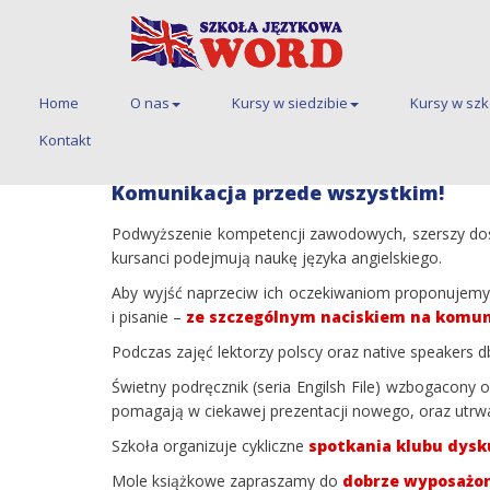
Home
O nas
Kursy w siedzibie
Kursy w sz
Home
Kursy w siedzibie
Kursy dla dorosł
Kontakt
ADULTS grupy dla dorosłych
Komunikacja przede wszystkim!
Podwyższenie kompetencji zawodowych, szerszy dostę
kursanci podejmują naukę języka angielskiego.
Aby wyjść naprzeciw ich oczekiwaniom proponujemy k
i pisanie –
ze szczególnym naciskiem na komun
Podczas zajęć lektorzy polscy oraz native speakers 
Świetny podręcznik (seria Engilsh File) wzbogacony 
pomagają w ciekawej prezentacji nowego, oraz utrwa
Szkoła organizuje cykliczne
spotkania klubu dysk
Mole książkowe zapraszamy do
dobrze wyposażone