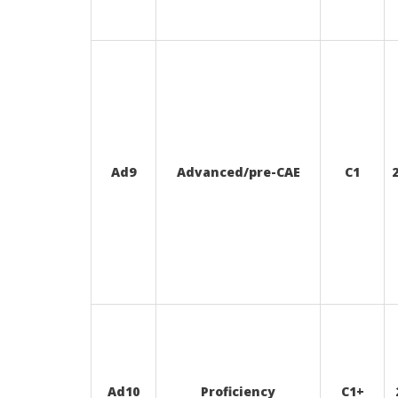
Ad9
Advanced/pre-CAE
C1
Ad10
Proficiency
C1+