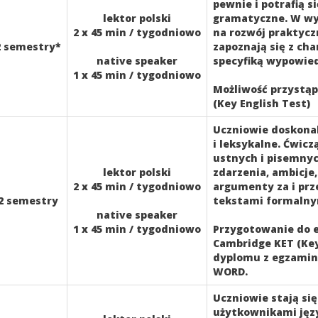
pewnie i potrafią 
lektor polski
gramatyczne. W wy
2 x 45 min / tygodniowo
na rozwój praktycz
2 semestry*
zapoznają się z cha
native speaker
specyfiką wypowiedz
1 x 45 min / tygodniowo
Możliwość przystąp
(Key English Test)
Uczniowie doskonal
i leksykalne. Ćwic
ustnych i pisemnyc
lektor polski
zdarzenia, ambicje
2 x 45 min / tygodniowo
argumenty za i prze
2 semestry
tekstami formalny
native speaker
1 x 45 min / tygodniowo
Przygotowanie do 
Cambridge KET (Key
dyplomu z egzamin
WORD.
Uczniowie stają si
użytkownikami języ