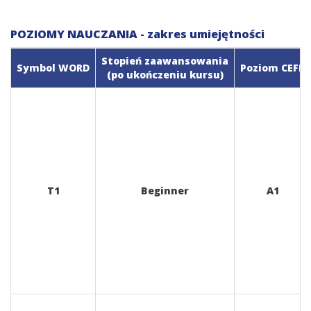
POZIOMY NAUCZANIA - zakres umiejętności
Stopień zaawansowania
Symbol WORD
Poziom CEFR
(po ukończeniu kursu)
T1
Beginner
A1