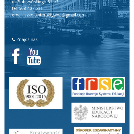
ul. Bobrzyńskiego 31b/5
tel.
508 407 531
email: szkolainteraktywna@gmail.com
Znajdź nas