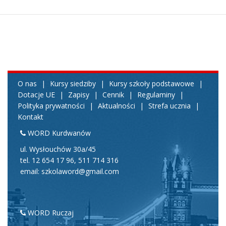
O nas
|
Kursy siedziby
|
Kursy szkoły podstawowe
|
Dotacje UE
|
Zapisy
|
Cennik
|
Regulaminy
|
Polityka prywatności
|
Aktualności
|
Strefa ucznia
|
Kontakt
WORD Kurdwanów
ul. Wysłouchów 30a/45
tel.
12 654 17 96
,
511 714 316
email: szkolaword@gmail.com
WORD Ruczaj