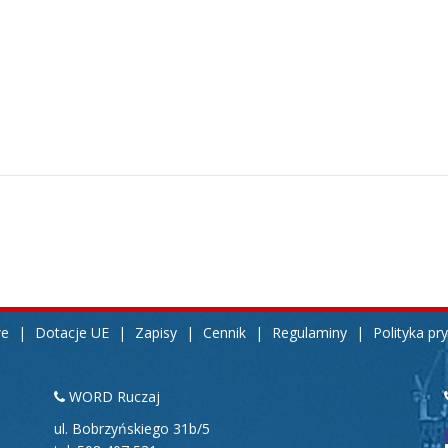
we
|
Dotacje UE
|
Zapisy
|
Cennik
|
Regulaminy
|
Polityka pr
WORD Ruczaj
ul. Bobrzyńskiego 31b/5