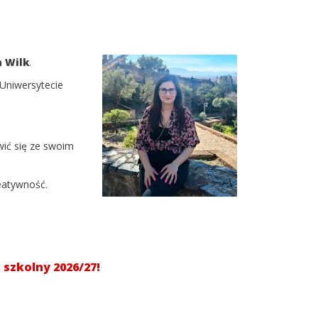
a Wilk
.
a Uniwersytecie
wić się ze swoim
reatywność.
szkolny 2026/27!