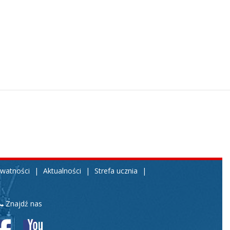
ywatności
|
Aktualności
|
Strefa ucznia
|
Znajdź nas