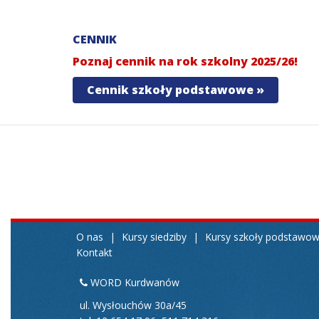
CENNIK
Poznaj cennik na rok szkolny 2025/26!
Cennik szkoły podstawowe »
O nas
|
Kursy siedziby
|
Kursy szkoły podstawo
Kontakt
WORD Kurdwanów
ul. Wysłouchów 30a/45