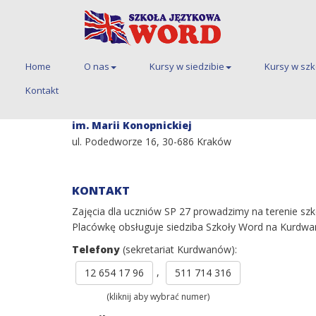
Home
O nas
Kursy w siedzibie
Kursy w sz
Home
Kursy w szkołach podstawowych
Kontakt
Szkoła Podstawowa nr 27
im. Marii Konopnickiej
ul. Podedworze 16, 30-686 Kraków
KONTAKT
Zajęcia dla uczniów SP 27 prowadzimy na terenie szk
Placówkę obsługuje siedziba Szkoły Word na Kurdwa
Telefony
(sekretariat Kurdwanów):
,
12 654 17 96
511 714 316
(kliknij aby wybrać numer)