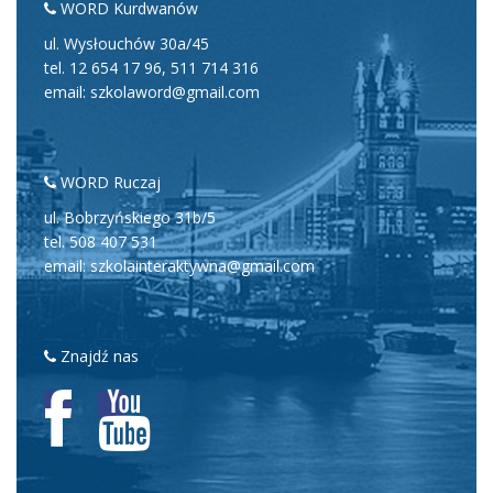
WORD Kurdwanów
ul. Wysłouchów 30a/45
tel.
12 654 17 96
,
511 714 316
email: szkolaword@gmail.com
WORD Ruczaj
ul. Bobrzyńskiego 31b/5
tel.
508 407 531
email: szkolainteraktywna@gmail.com
Znajdź nas