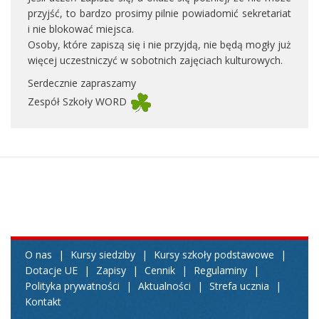
przyjść, to bardzo prosimy pilnie powiadomić sekretariat
i nie blokować miejsca.
Osoby, które zapiszą się i nie przyjdą, nie będą mogły już
więcej uczestniczyć w sobotnich zajęciach kulturowych.
Serdecznie zapraszamy
Zespół Szkoły WORD
O nas
|
Kursy siedziby
|
Kursy szkoły podstawowe
|
Dotacje UE
|
Zapisy
|
Cennik
|
Regulaminy
|
Polityka prywatności
|
Aktualności
|
Strefa ucznia
|
Kontakt