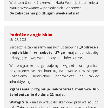
W dniach 8 oraz 9 czerwca szkoła Word jest zamknięta.
Naukę wznawiamy w poniedziałek 12 czerwca.
Do zobaczenia po długim weekendzie!
Podróże z angielskim
Maj 27, 2023
Serdecznie zapraszamy naszych uczniów na
„Podróże z
angielskim” w sobotę 27-go maja
do siedziby
Szkoły Językowej Word ul. Wysłouchów 30a/45.
W programie organizujemy wyjazd za granicę,
dogadujemy się na lotnisku, na dworze i w sklepie.
Poznajemy słownictwo podróżnicze na tablicy
interaktywnej.
Zgłoszenia przyjmuje sekretariat mailowo lub
telefonicznie do dnia 22 maja.
Wstęp 5 zł
- należy wrzuć do skarbonki przy wejściu do
sali. Zajęcia będą się odbywać w sobotę w godzinach