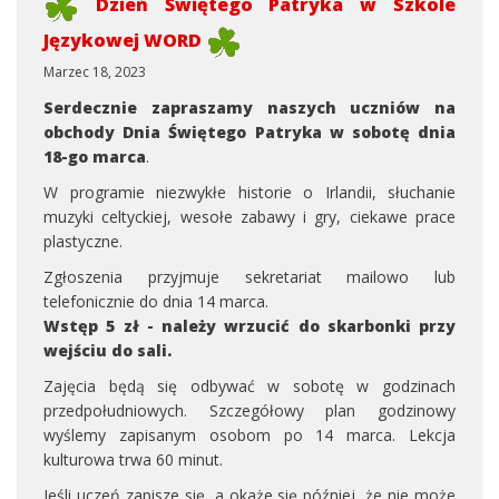
Dzień Świętego Patryka w Szkole
Językowej WORD
Marzec 18, 2023
Serdecznie zapraszamy naszych uczniów na
obchody Dnia Świętego Patryka w sobotę dnia
18-go marca
.
W programie niezwykłe historie o Irlandii, słuchanie
muzyki celtyckiej, wesołe zabawy i gry, ciekawe prace
plastyczne.
Zgłoszenia przyjmuje sekretariat mailowo lub
telefonicznie do dnia 14 marca.
Wstęp 5 zł - należy wrzucić do skarbonki przy
wejściu do sali.
Zajęcia będą się odbywać w sobotę w godzinach
przedpołudniowych. Szczegółowy plan godzinowy
wyślemy zapisanym osobom po 14 marca. Lekcja
kulturowa trwa 60 minut.
Jeśli uczeń zapisze się, a okaże się później, że nie może